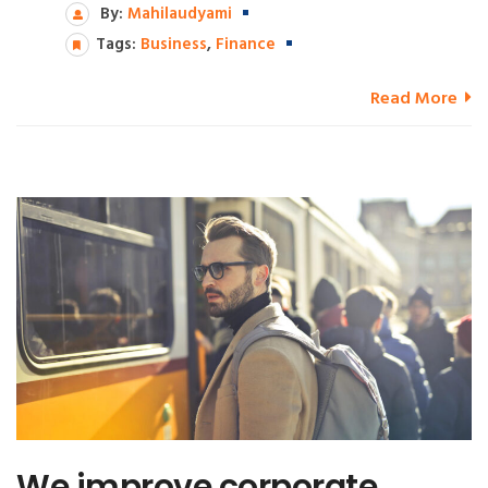
By:
Mahilaudyami
Tags:
Business
,
Finance
Read More
We improve corporate